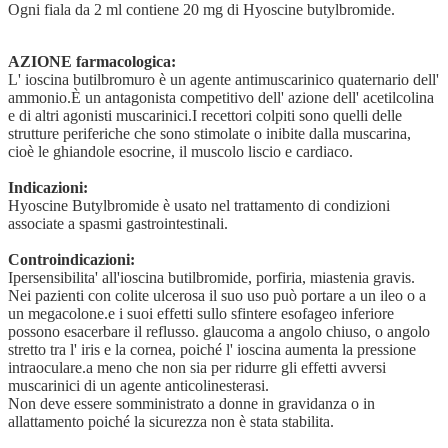
Ogni fiala da 2 ml contiene 20 mg di Hyoscine butylbromide.
AZIONE farmacologica:
L' ioscina butilbromuro è un agente antimuscarinico quaternario dell'
ammonio.È un antagonista competitivo dell' azione dell' acetilcolina
e di altri agonisti muscarinici.I recettori colpiti sono quelli delle
strutture periferiche che sono stimolate o inibite dalla muscarina,
cioè le ghiandole esocrine, il muscolo liscio e cardiaco.
Indicazioni:
Hyoscine Butylbromide è usato nel trattamento di condizioni
associate a spasmi gastrointestinali.
Controindicazioni:
Ipersensibilita' all'ioscina butilbromide, porfiria, miastenia gravis.
Nei pazienti con colite ulcerosa il suo uso può portare a un ileo o a
un megacolone.e i suoi effetti sullo sfintere esofageo inferiore
possono esacerbare il reflusso. glaucoma a angolo chiuso, o angolo
stretto tra l' iris e la cornea, poiché l' ioscina aumenta la pressione
intraoculare.a meno che non sia per ridurre gli effetti avversi
muscarinici di un agente anticolinesterasi.
Non deve essere somministrato a donne in gravidanza o in
allattamento poiché la sicurezza non è stata stabilita.