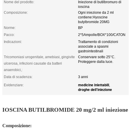
Nome del prodotto:
Iniezione di butilbromuro di
ioscina
Composizione:
Ogni iniezione da 2 ml
contiene:Hyoscine
butylbromide 20MG
Norme:
BP
Pacco:
2*5Ampolle/BOX*100/CATON
Indicazioni:
Trattamento di condizioni
associate a spasmi
gastrointestinali
Tricomoniasi urogenitale, amebiasi, gingivite
Conservare sotto 25°C.
Proteggere dalla luce.
ulcerosa, infezioni causate da batteri
anaerobici,:
Data di scadenza:
3 anni
medicine iniettabili
Evidenziare:
,
droghe dell'iniezione
IOSCINA BUTILBROMIDE 20 mg/2 ml iniezione
Composizione: