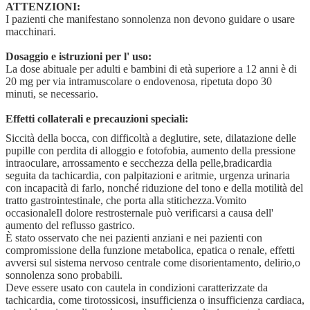
ATTENZIONI:
I pazienti che manifestano sonnolenza non devono guidare o usare
macchinari.
Dosaggio e istruzioni per l' uso:
La dose abituale per adulti e bambini di età superiore a 12 anni è di
20 mg per via intramuscolare o endovenosa, ripetuta dopo 30
minuti, se necessario.
Effetti collaterali e precauzioni speciali:
Siccità della bocca, con difficoltà a deglutire, sete, dilatazione delle
pupille con perdita di alloggio e fotofobia, aumento della pressione
intraoculare, arrossamento e secchezza della pelle,bradicardia
seguita da tachicardia, con palpitazioni e aritmie, urgenza urinaria
con incapacità di farlo, nonché riduzione del tono e della motilità del
tratto gastrointestinale, che porta alla stitichezza.Vomito
occasionaleIl dolore restrosternale può verificarsi a causa dell'
aumento del reflusso gastrico.
È stato osservato che nei pazienti anziani e nei pazienti con
compromissione della funzione metabolica, epatica o renale, effetti
avversi sul sistema nervoso centrale come disorientamento, delirio,o
sonnolenza sono probabili.
Deve essere usato con cautela in condizioni caratterizzate da
tachicardia, come tirotossicosi, insufficienza o insufficienza cardiaca,