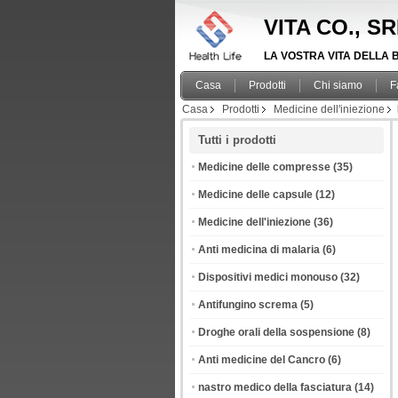
VITA CO., S
LA VOSTRA VITA DELLA B
Casa
Prodotti
Chi siamo
F
Casa
Prodotti
Medicine dell'iniezione
Tutti i prodotti
Medicine delle compresse
(35)
Medicine delle capsule
(12)
Medicine dell'iniezione
(36)
Anti medicina di malaria
(6)
Dispositivi medici monouso
(32)
Antifungino screma
(5)
Droghe orali della sospensione
(8)
Anti medicine del Cancro
(6)
nastro medico della fasciatura
(14)