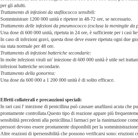
per gli adulti.
Trattamento di infezioni da stafilococco sensibili:
Somministrare 1200 000 unità e ripetere in 48-72 ore, se necessario.
Trattamento delle infezioni da pneumococco (esclusa la meningite da
Una dose di 600 000 unità, ripetuta in 24 ore, è sufficiente per i casi li
In caso di infezioni gravi, questa dose deve essere ripetuta ogni due gi
sia stata normale per 48 ore.
Trattamento di infezioni batteriche secondarie:
In molte infezioni virali un' iniezione di 600 000 unità è utile nel tratt
infezioni batteriche secondarie.
Trattamento della gonorrea:
Una dose da 600 000 a 1 200 000 unità è di solito efficace.
Effetti collaterali e precauzioni speciali:
In rari casi l' iniezione di penicillina può causare anafilassi acuta che p
prontamente controllata.Questo tipo di reazione appare più frequentemen
sensibilità precedenti alla penicillina.I farmaci per la rianimazione com
pressori devono essere prontamente disponibili per la somministrazion
Altre reazioni di ipersensibilità che possono verificarsi sono: eruzioni c