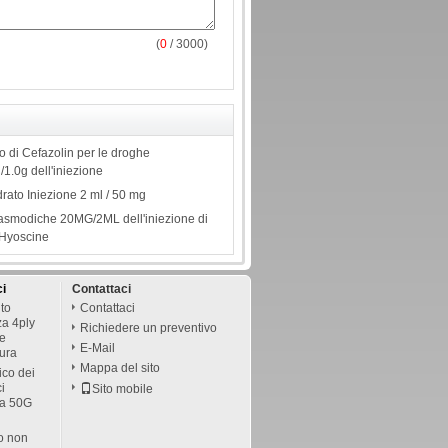
(
0
/ 3000)
o di Cefazolin per le droghe
/1.0g dell'iniezione
drato Iniezione 2 ml / 50 mg
asmodiche 20MG/2ML dell'iniezione di
 Hyoscine
ci
Contattaci
nto
Contattaci
za 4ply
Richiedere un preventivo
te
E-Mail
tura
Mappa del sito
ico dei
ci
Sito mobile
ta 50G
o non