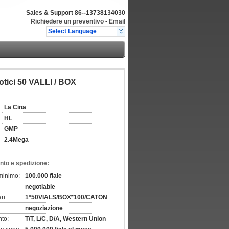
Sales & Support
86--13738134030
Richiedere un preventivo
-
Email
Select Language
iotici 50 VALLI / BOX
La Cina
HL
GMP
2.4Mega
nto e spedizione:
 minimo:
100.000 fiale
negotiable
ri:
1*50VIALS/BOX*100/CATON
:
negoziazione
to:
T/T, L/C, D/A, Western Union