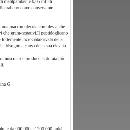
di metilparaben e 0,05 mL di
pilparabeno come conservante.
cano, una macromolecola complessa che
vi che gram-negativi.Il peptidoglicano
re fortemente incrociataPrivata della
ui ha bisogno a causa della sua elevata
tramuscolari e produce la durata più
li.
lina G.
ini e da 900 000 a 1200 000 unità