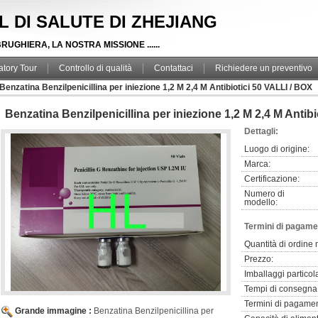
RL DI SALUTE DI ZHEJIANG
RUGHIERA, LA NOSTRA MISSIONE ......
atory Tour
Controllo di qualità
Contattaci
Richiedere un preventivo
Benzatina Benzilpenicillina per iniezione 1,2 M 2,4 M Antibiotici 50 VALLI / BOX
Benzatina Benzilpenicillina per iniezione 1,2 M 2,4 M Antib
Dettagli:
Luogo di origine:
Marca:
Certificazione:
Numero di
modello:
Termini di pagame
Quantità di ordine
Prezzo:
Imballaggi particola
Tempi di consegna
Termini di pagamen
Grande immagine :
Benzatina Benzilpenicillina per