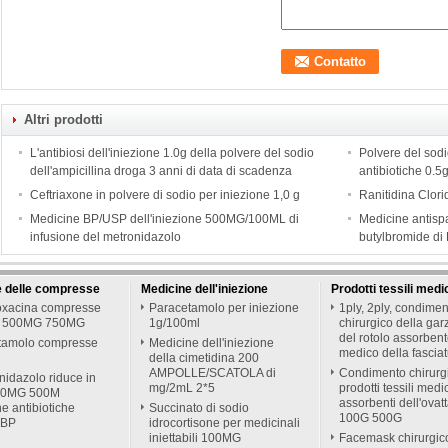
Altri prodotti
L'antibiosi dell'iniezione 1.0g della polvere del sodio
Polvere del sodi
dell'ampicillina droga 3 anni di data di scadenza
antibiotiche 0.5g
Ceftriaxone in polvere di sodio per iniezione 1,0 g
Ranitidina Clori
Medicine BP/USP dell'iniezione 500MG/100ML di
Medicine antisp
infusione del metronidazolo
butylbromide di
e delle compresse
Medicine dell'iniezione
Prodotti tessili medi
loxacina compresse
Paracetamolo per iniezione
1ply, 2ply, condime
 500MG 750MG
1g/100ml
chirurgico della gar
del rotolo assorben
tamolo compresse
Medicine dell'iniezione
medico della fascia
della cimetidina 200
AMPOLLE/SCATOLA di
Condimento chirurg
onidazolo riduce in
mg/2mL 2*5
prodotti tessili medi
50MG 500M
assorbenti dell'ovat
e antibiotiche
Succinato di sodio
100G 500G
 BP
idrocortisone per medicinali
iniettabili 100MG
Facemask chirurgic