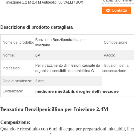
Capacità di alimen
iniezione 1,2 M 2,4 M Antibiotici 50 VALLI / BOX
Contatto
Descrizione di prodotto dettagliata
Benzatina Benzilpenicillina per
Nome del prodotto:
Composizione:
iniezione
Norme:
BP
Pacco:
Per il trattamento di infezioni causate da
Istruzioni per la
Indicazioni:
organismi sensibili alla penicillina G.
conservazione:
Data di scadenza:
3 anni
medicine iniettabili
droghe dell'iniezione
Evidenziare:
,
Benzatina Benzilpenicillina per Iniezione 2.4M
Composizione:
Quando è ricostituito con 6 ml di acqua per preparazioni iniettabili, il 