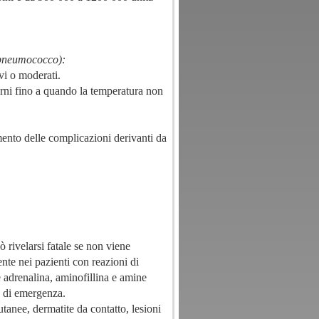
 pneumococco):
evi o moderati.
orni fino a quando la temperatura non
amento delle complicazioni derivanti da
uò rivelarsi fatale se non viene
te nei pazienti con reazioni di
e adrenalina, aminofillina e amine
e di emergenza.
utanee, dermatite da contatto, lesioni