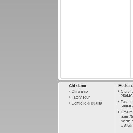
Chi siamo
Medicin
Chi siamo
Ciprof
250MG
Fatory Tour
Parace
Controllo di qualità
500MG
Il metr
pani 2
medicin
USP/di