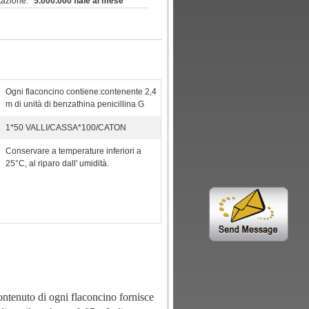
tazione:
5.000.000 fiale al mese
Ogni flaconcino contiene:contenente 2,4
m di unità di benzathina penicillina G
1*50 VALLI/CASSA*100/CATON
Conservare a temperature inferiori a
25°C, al riparo dall' umidità.
contenuto di ogni flaconcino fornisce