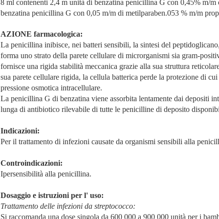
8 ml contenenti 2,4 m unità di benzatina penicillina G con 0,45% m/m 
benzatina penicillina G con 0,05 m/m di metilparaben.053 % m/m pro
AZIONE farmacologica:
La penicillina inibisce, nei batteri sensibili, la sintesi del peptidogli
forma uno strato della parete cellulare di microrganismi sia gram-positi
fornisce una rigida stabilità meccanica grazie alla sua struttura reticola
sua parete cellulare rigida, la cellula batterica perde la protezione di c
pressione osmotica intracellulare.
La penicillina G di benzatina viene assorbita lentamente dai depositi in
lunga di antibiotico rilevabile di tutte le penicilline di deposito disponibi
Indicazioni:
Per il trattamento di infezioni causate da organismi sensibili alla penicil
Controindicazioni:
Ipersensibilità alla penicillina.
Dosaggio e istruzioni per l' uso:
Trattamento delle infezioni da streptococco:
Si raccomanda una dose singola da 600 000 a 900 000 unità per i bamb