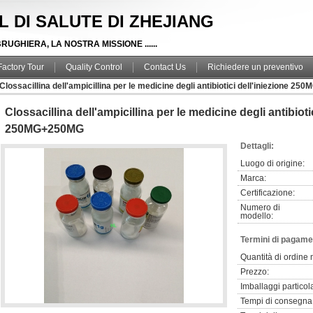
RL DI SALUTE DI ZHEJIANG
RUGHIERA, LA NOSTRA MISSIONE ......
Factory Tour
Quality Control
Contact Us
Richiedere un preventivo
Clossacillina dell'ampicillina per le medicine degli antibiotici dell'iniezione 2
Clossacillina dell'ampicillina per le medicine degli antibioti
250MG+250MG
Dettagli:
Luogo di origine:
Marca:
Certificazione:
Numero di
modello:
Termini di pagame
Quantità di ordine
Prezzo:
Imballaggi particola
Tempi di consegna