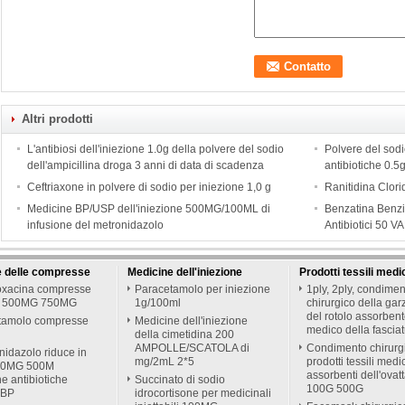
Altri prodotti
L'antibiosi dell'iniezione 1.0g della polvere del sodio
Polvere del sodi
dell'ampicillina droga 3 anni di data di scadenza
antibiotiche 0.5g
Ceftriaxone in polvere di sodio per iniezione 1,0 g
Ranitidina Clori
Medicine BP/USP dell'iniezione 500MG/100ML di
Benzatina Benzil
infusione del metronidazolo
Antibiotici 50 V
e delle compresse
Medicine dell'iniezione
Prodotti tessili medi
loxacina compresse
Paracetamolo per iniezione
1ply, 2ply, condime
 500MG 750MG
1g/100ml
chirurgico della gar
del rotolo assorben
tamolo compresse
Medicine dell'iniezione
medico della fascia
della cimetidina 200
AMPOLLE/SCATOLA di
Condimento chirurg
onidazolo riduce in
mg/2mL 2*5
prodotti tessili medi
50MG 500M
assorbenti dell'ovat
e antibiotiche
Succinato di sodio
100G 500G
 BP
idrocortisone per medicinali