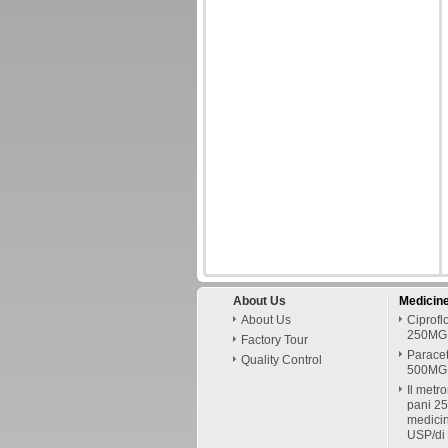
About Us
Medicin
About Us
Ciprof
250MG
Factory Tour
Parace
Quality Control
500MG
Il metr
pani 2
medicin
USP/di