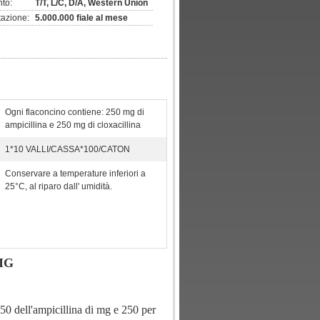
to:
T/T, L/C, D/A, Western Union
tazione:
5.000.000 fiale al mese
Ogni flaconcino contiene: 250 mg di
ampicillina e 250 mg di cloxacillina
1*10 VALLI/CASSA*100/CATON
Conservare a temperature inferiori a
25°C, al riparo dall' umidità.
0MG
250 dell'ampicillina di mg e 250 per