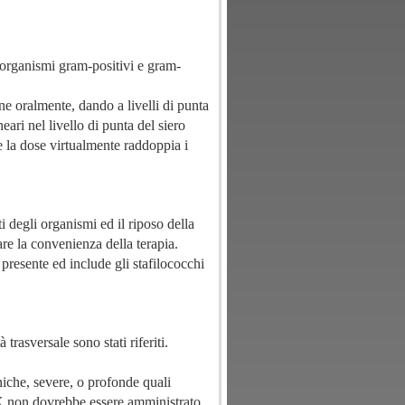
 organismi gram-positivi e gram-
ene oralmente, dando a livelli di punta
eari nel livello di punta del siero
 la dose virtualmente raddoppia i
ti degli organismi ed il riposo della
are la convenienza della terapia.
 presente ed include gli stafilococchi
 trasversale sono stati riferiti.
iche, severe, o profonde quali
OX non dovrebbe essere amministrato