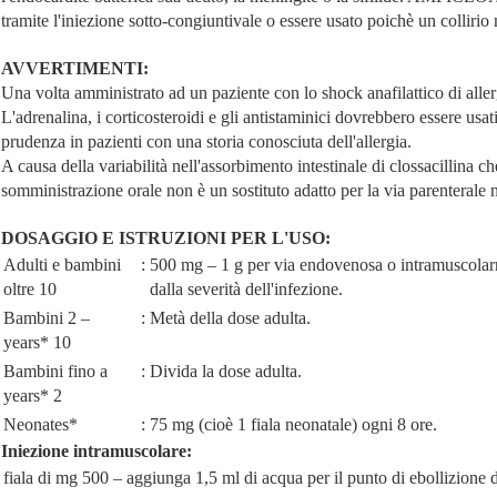
tramite l'iniezione sotto-congiuntivale o essere usato poichè un collirio 
AVVERTIMENTI:
Una volta amministrato ad un paziente con lo shock anafilattico di aller
L'adrenalina, i corticosteroidi e gli antistaminici dovrebbero essere usati 
prudenza in pazienti con una storia conosciuta dell'allergia.
A causa della variabilità nell'assorbimento intestinale di clossacillina ch
somministrazione orale non è un sostituto adatto per la via parenterale n
DOSAGGIO E ISTRUZIONI PER L'USO:
Adulti e bambini
:
500 mg – 1 g per via endovenosa o intramuscolar
oltre 10
dalla severità dell'infezione.
Bambini 2 –
:
Metà della dose adulta.
years* 10
Bambini fino a
:
Divida la dose adulta.
years* 2
Neonates*
:
75 mg (cioè 1 fiala neonatale) ogni 8 ore.
Iniezione intramuscolare:
fiala di mg 500
–
aggiunga 1,5 ml di acqua per il punto di ebollizione d