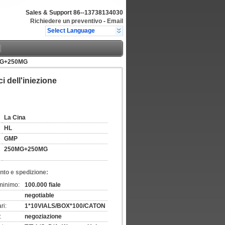
Sales & Support
86--13738134030
Richiedere un preventivo
-
Email
Select Language
50MG+250MG
ci dell'iniezione
La Cina
HL
GMP
250MG+250MG
nto e spedizione:
 minimo:
100.000 fiale
negotiable
ri:
1*10VIALS/BOX*100/CATON
:
negoziazione