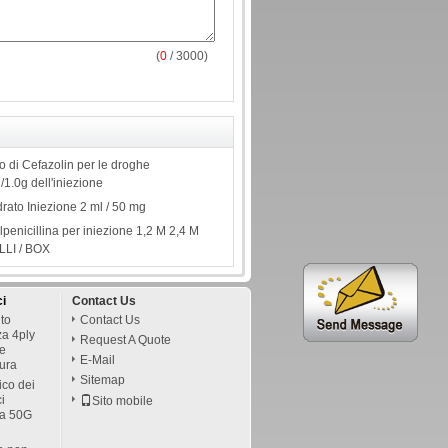
(
0
/ 3000)
o di Cefazolin per le droghe
/1.0g dell'iniezione
drato Iniezione 2 ml / 50 mg
penicillina per iniezione 1,2 M 2,4 M
ALLI / BOX
ci
Contact Us
nto
Contact Us
za 4ply
Request A Quote
te
E-Mail
tura
Sitemap
ico dei
ci
Sito mobile
ta 50G