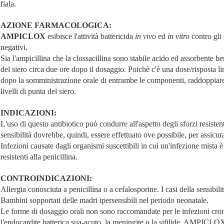
fiala.
AZIONE FARMACOLOGICA:
AMPICLOX
esibisce l'attività battericida
in vivo
ed
in vitro
contro gli
negativi.
Sia l'ampicillina che la clossacillina sono stabile acido ed assorbente b
del siero circa due ore dopo il dosaggio. Poichè c'è una dose/risposta lin
dopo la somministrazione orale di entrambe le componenti, raddoppiare
livelli di punta del siero.
INDICAZIONI:
L'uso di questo antibiotico può condurre all'aspetto degli sforzi resisten
sensibilità dovrebbe, quindi, essere effettuato ove possibile, per assicur
Infezioni causate dagli organismi suscettibili in cui un'infezione mista è
resistenti alla penicillina.
CONTROINDICAZIONI:
Allergia conosciuta a penicillina o a cefalosporine. I casi della sensibilità
Bambini sopportati delle madri ipersensibili nel periodo neonatale.
Le forme di dosaggio orali non sono raccomandate per le infezioni cron
l'endocardite batterica sua-acuto, la meningite o la sifilide. AMPICL