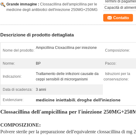
Termini di pagamen
Grande immagine :
Clossacillina dell'ampicillina per le
Capacità di alimen
medicine degli antibiotici dell'iniezione 250MG+250MG
Contatto
Descrizione di prodotto dettagliata
Ampicillina Cloxacillina per iniezione
Nome del prodotto:
Composizione:
Norme:
BP
Pacco:
Trattamento delle infezioni causate da
Istruzioni per la
Indicazioni:
ceppi sensibili di microrganismi
conservazione:
Data di scadenza:
3 anni
medicine iniettabili
droghe dell'iniezione
Evidenziare:
,
Clossacillina dell'ampicillina per l'iniezione 250MG+25
COMPOSIZIONE:
Polvere sterile per la preparazione dell'equivalente clossacillina di mg 