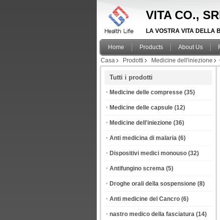
VITA CO., S
LA VOSTRA VITA DELLA B
Home
Products
About Us
Casa
Prodotti
Medicine dell'iniezione
Tutti i prodotti
Medicine delle compresse
(35)
Medicine delle capsule
(12)
Medicine dell'iniezione
(36)
Anti medicina di malaria
(6)
Dispositivi medici monouso
(32)
Antifungino screma
(5)
Droghe orali della sospensione
(8)
Anti medicine del Cancro
(6)
nastro medico della fasciatura
(14)