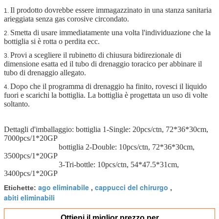
Il prodotto dovrebbe essere immagazzinato in una stanza sanitaria
1.
arieggiata senza gas corosive circondato.
Smetta di usare immediatamente una volta l'individuazione che la
2.
bottiglia si è rotta o perdita ecc.
Provi a scegliere il rubinetto di chiusura bidirezionale di
3.
dimensione esatta ed il tubo di drenaggio toracico per abbinare il
tubo di drenaggio allegato.
Dopo che il programma di drenaggio ha finito, rovesci il liquido
4.
fuori e scarichi la bottiglia. La bottiglia è progettata un uso di volte
soltanto.
Dettagli d'imballaggio: bottiglia 1-Single: 20pcs/ctn, 72*36*30cm,
7000pcs/1*20GP
bottiglia 2-Double: 10pcs/ctn, 72*36*30cm,
3500pcs/1*20GP
3-Tri-bottle: 10pcs/ctn, 54*47.5*31cm,
3400pcs/1*20GP
ago eliminabile
cappucci del chirurgo
Etichette:
,
,
abiti eliminabili
Ottieni il miglior prezzo per