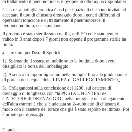
di trattamento il pneumotorace, il pyopneumothorax, ecc spontanei
Uso: La bottiglia toracica è usd per i pazienti che sono invitati ad
3.
accettare il tipo di chiusura drenaggio dopo i generi differenti di
operazioni toraciche e di trattamento il pneumotorace, il
pyopneumothora, ecc. spontanei.
Il prodotto è stato sterilizzato con il gas di EO ed è stato tenuto
valido in 3 anni dopo i 7 giorni non appena il programma sterile ha
finito.
Istruzioni per l'uso di Speficic:
4.
1). Spiegando il sostegno mobile sotto la bottiglia dopo avere
dissigillato la borsa dell'imballaggio.
2). Axenico di Inpouring salino nella bottiglia fino alla graduazione
di portata dell'acqua “della LINEA di GALLEGGIAMENTO„.
3). Collegandosi sulla conclusione del 1200, sul catetere di
drenaggio di lunghezza con “la POSTA UNENTESI del
CATETERE di DRENAGGIO„ nella bottiglia e nel collegamento
dell'altra estremità che si è adattata su 2--rubinetto di chiusura di
modo con il catetere del torace che già è stato sepolto nel throax. Poi
è pronto per drenaggio.
Cautela: