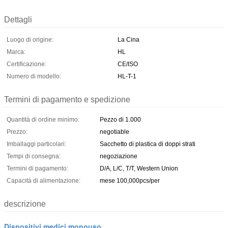
Dettagli
Luogo di origine:
La Cina
Marca:
HL
Certificazione:
CE/ISO
Numero di modello:
HL-T-1
Termini di pagamento e spedizione
Quantità di ordine minimo:
Pezzo di 1.000
Prezzo:
negotiable
Imballaggi particolari:
Sacchetto di plastica di doppi strati
Tempi di consegna:
negoziazione
Termini di pagamento:
D/A, L/C, T/T, Western Union
Capacità di alimentazione:
mese 100,000pcs/per
descrizione
Dispositivi medici monouso