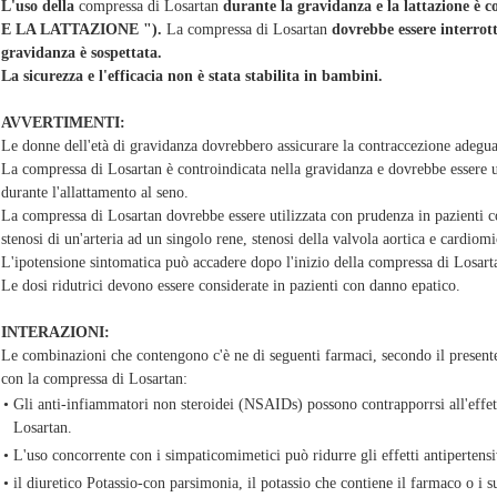
L'uso della
compressa di Losartan
durante la gravidanza e la lattazione 
E LA LATTAZIONE ").
La compressa di Losartan
dovrebbe essere interrot
gravidanza è sospettata.
La sicurezza e l'efficacia non è stata stabilita in bambini.
AVVERTIMENTI:
Le donne dell'età di gravidanza dovrebbero assicurare la contraccezione adegu
La compressa di Losartan è controindicata nella gravidanza e dovrebbe essere us
durante l'allattamento al seno.
La compressa di Losartan dovrebbe essere utilizzata con prudenza in pazienti con
stenosi di un'arteria ad un singolo rene, stenosi della valvola aortica e cardiomi
L'ipotensione sintomatica può accadere dopo l'inizio della compressa di Losart
Le dosi ridutrici devono essere considerate in pazienti con danno epatico.
INTERAZIONI:
Le combinazioni che contengono c'è ne di seguenti farmaci, secondo il presente
con la compressa di Losartan:
•
Gli anti-infiammatori non steroidei (NSAIDs) possono contrapporrsi all'effet
Losartan.
•
L'uso concorrente con i simpaticomimetici può ridurre gli effetti antipertens
•
il diuretico Potassio-con parsimonia, il potassio che contiene il farmaco o i s