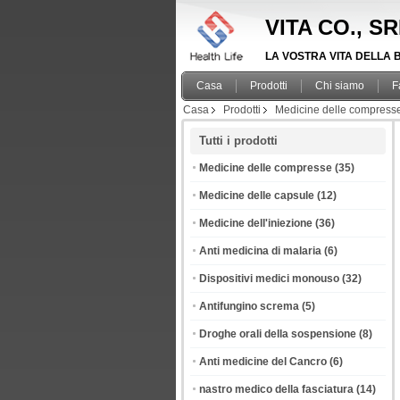
VITA CO., S
LA VOSTRA VITA DELLA B
Casa
Prodotti
Chi siamo
F
Casa
Prodotti
Medicine delle compress
Tutti i prodotti
Medicine delle compresse
(35)
Medicine delle capsule
(12)
Medicine dell'iniezione
(36)
Anti medicina di malaria
(6)
Dispositivi medici monouso
(32)
Antifungino screma
(5)
Droghe orali della sospensione
(8)
Anti medicine del Cancro
(6)
nastro medico della fasciatura
(14)