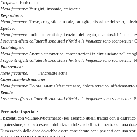
Frequente
: Emicrania
Meno frequente
: Vertigini, insonnia, emicrania
Respiratorio:
Meno frequente
: Tosse, congestione nasale, faringite, disordine del seno, infezi
Epatico:
Meno frequente
: Indici sollevati degli enzimi del fegato, epatotossicità acuta s
I seguenti effetti collaterali sono stati riferiti e le frequenze sono sconosciute:
C
Ematologico:
Meno frequente
: Anemia sintomatica, concentrazioni in diminuzione nell'emog
I seguenti effetti collaterali sono stati riferiti e le frequenze sono sconosciute
: N
Pancreatico:
Meno frequente:
Pancreatite acuta
Corpo complessivamente:
Meno frequente
: Dolore, astenia/affaticamento, dolore toracico, affaticament
Renale:
I seguenti effetti collaterali sono stati riferiti e le frequenze sono sconosciute
: F
Precauzioni speciali:
I pazienti con volume-svuotamento (per esempio quelli trattati con il diuretico
l'ipotensione, che può essere minimizzata iniziando il trattamento con una dose
Dimezzando della dose dovrebbe essere considerato per i pazienti con una stori