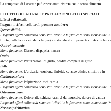
La compressa di Losartan può essere amministrata con o senza alimento.
EFFETTI COLLATERALI E PRECAUZIONI DELLO SPECIALE:
Effetti collaterali:
I seguenti effetti collaterali possono accadere:
Ipersensibilità:
I seguenti effetti collaterali sono stati riferiti e le frequenze sono sconosciute
: 
com
fronte, delle labbra e/o della lingua) è stato riferito in pazienti curati con la
Gastrointestinale:
Meno frequente
: Diarrea, dispepsia, nausea
Orale:
Meno frequente
: Perturbazioni di gusto, perdita completa di gusto
Pelle:
Meno frequente
: L'orticaria, eruzione, linfoide cutaneo atipico si infiltra in
Cardiovascolare:
Meno frequente
: Palpitazione, tachicardia
I seguenti effetti collaterali sono stati riferiti e le frequenze sono sconosciute
: I
Osteomuscolare:
Meno frequente
: Dolore alla schiena, crampi del muscolo, dolore di gamba
I seguenti effetti collaterali sono stati riferiti e le frequenze sono sconosciute
: M
Nervoso/psichiatrico: