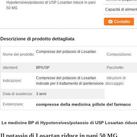
Hypotensives/potassio di USP Losartan riduce in pani
50 MG
Capacità di alimen
Contatto
Descrizione di prodotto dettagliata
Compresse del potassio di Losartan
Nome del prodotto:
Composizione:
standard:
BP/USP
Pacchetto:
Compresse del potassio di Losartan
Istruzioni di
Indicazioni:
indicate per il trattamento di ipertensione
stoccaggio:
Data di scadenza:
3 anni
compresse della medicina
pillole del farmaco
Evidenziare:
,
Le medicine BP di Hypotensives/potassio di USP Losartan riduc
Il potassio di Losartan riduce in pani 50 MG