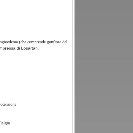
Angioedema (che comprende gonfiore del
pressa di Losartan
.
potensione
ialgia