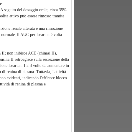
e.
. A seguito del dosaggio orale, circa 35%
bolita attivo può essere rimosso tramite
unzione renale alterata e una rimozione
e normale, il AUC per losartan è volta
a II; non inibisce ACE (chinasi II),
sina II retroagisce sulla secrezione della
ione losartan. I 2 3 volte da aumentare in
di renina di plasma. Tuttavia, l'attività
ono evidenti, indicando l'efficace blocco
attività di renina di plasma e