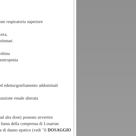
one respiratoria superiore
evera,
olestasi
lobina
eutropenia
o ed edema/gonfiamento addominali
unzione renale alterata
 ad alta dose) possono avvertire
 bassa della compressa di Losartan.
a di danno epatico (vedi “il
DOSAGGIO