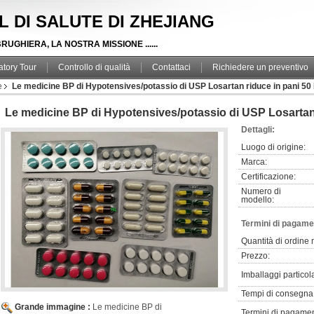
RL DI SALUTE DI ZHEJIANG
RUGHIERA, LA NOSTRA MISSIONE ......
atory Tour
Controllo di qualità
Contattaci
Richiedere un preventivo
e
Le medicine BP di Hypotensives/potassio di USP Losartan riduce in pani 5
Le medicine BP di Hypotensives/potassio di USP Losartan
Dettagli:
Luogo di origine:
Marca:
Certificazione:
Numero di
modello:
Termini di pagame
Quantità di ordine
Prezzo:
Imballaggi particola
Tempi di consegna
Grande immagine :
Le medicine BP di
Termini di pagamen