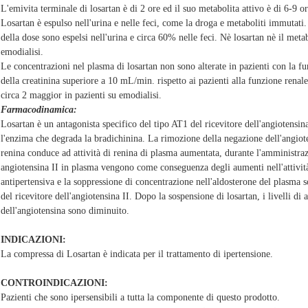
L'emivita terminale di losartan è di 2 ore ed il suo metabolita attivo è di 6-9 or
Losartan è espulso nell'urina e nelle feci, come la droga e metaboliti immutati
della dose sono espelsi nell'urina e circa 60% nelle feci. Nè losartan nè il meta
emodialisi.
Le concentrazioni nel plasma di losartan non sono alterate in pazienti con la f
della creatinina superiore a 10 mL/min. rispetto ai pazienti alla funzione renal
circa 2 maggior in pazienti su emodialisi.
Farmacodinamica:
Losartan è un antagonista specifico del tipo AT1 del ricevitore dell'angiotensin
l'enzima che degrada la bradichinina. La rimozione della negazione dell'angioten
renina conduce ad attività di renina di plasma aumentata, durante l'amministraz
angiotensina II in plasma vengono come conseguenza degli aumenti nell'attività 
antipertensiva e la soppressione di concentrazione nell'aldosterone del plasma s
del ricevitore dell'angiotensina II. Dopo la sospensione di losartan, i livelli di 
dell'angiotensina sono diminuito.
INDICAZIONI:
La compressa di Losartan è indicata per il trattamento di ipertensione.
CONTROINDICAZIONI:
Pazienti che sono ipersensibili a tutta la componente di questo prodotto.