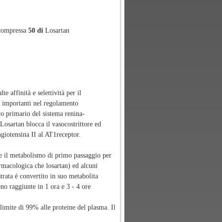
ompressa
50 di
Losartan
e affinità e selettività per il
ci importanti nel regolamento
vo primario del sistema renina-
Losartan blocca il vasocostrittore ed
angiotensina II al AT1receptor.
ce il metabolismo di primo passaggio per
armacologica che losartan) ed alcuni
rata è convertito in suo metabolita
no raggiunte in 1 ora e 3 - 4 ore
 limite di 99% alle proteine del plasma. Il