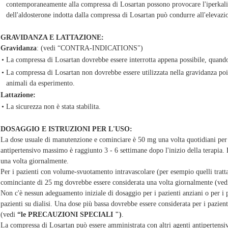
contemporaneamente alla compressa di Losartan possono provocare l'iperkali
dell'aldosterone indotta dalla compressa di Losartan può condurre all'elevazio
GRAVIDANZA E LATTAZIONE:
Gravidanza
: (vedi “CONTRA-INDICATIONS")
•
La compressa di Losartan dovrebbe essere interrotta appena possibile, quando
•
La compressa di Losartan non dovrebbe essere utilizzata nella gravidanza poich
animali da esperimento.
Lattazione:
•
La sicurezza non è stata stabilita.
DOSAGGIO E ISTRUZIONI PER L'USO:
La dose usuale di manutenzione e cominciare è 50 mg una volta quotidiani per l
antipertensivo massimo è raggiunto 3 - 6 settimane dopo l'inizio della terapia
una volta giornalmente.
Per i pazienti con volume-svuotamento intravascolare (per esempio quelli trattat
cominciante di 25 mg dovrebbe essere considerata una volta giornalmente (ved
Non c'è nessun adeguamento iniziale di dosaggio per i pazienti anziani o per i
pazienti su dialisi. Una dose più bassa dovrebbe essere considerata per i pazien
(vedi
“le PRECAUZIONI SPECIALI ")
.
La compressa di Losartan può essere amministrata con altri agenti antipertensivi