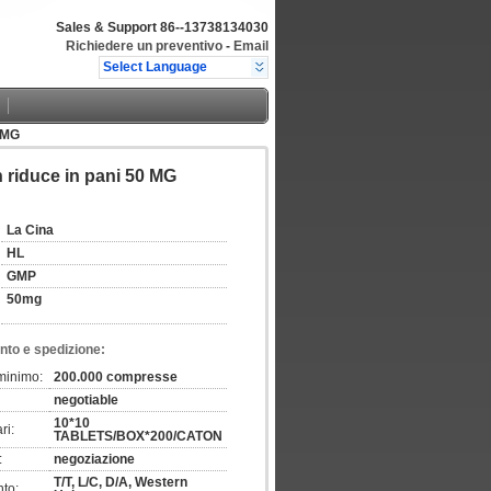
Sales & Support
86--13738134030
Richiedere un preventivo
-
Email
Select Language
0 MG
 riduce in pani 50 MG
La Cina
HL
GMP
50mg
nto e spedizione:
 minimo:
200.000 compresse
negotiable
10*10
ri:
TABLETS/BOX*200/CATON
:
negoziazione
T/T, L/C, D/A, Western
to: