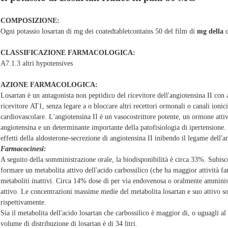
COMPOSIZIONE:
Ogni potassio losartan di mg dei coatedtabletcontains 50 del film di
mg della
c
CLASSIFICAZIONE FARMACOLOGICA:
A7.1.3 altri hypotensives
AZIONE FARMACOLOGICA:
Losartan è un antagonista non peptidico del ricevitore dell'angiotensina II con alt
ricevitore AT1, senza legare a o bloccare altri recettori ormonali o canali ioni
cardiovascolare. L'angiotensina II è un vasocostrittore potente, un ormone atti
angiotensina e un determinante importante della patofisiologia di ipertensione. 
effetti della aldosterone-secrezione di angiotensina II inibendo il legame dell'
Farmacocinesi:
A seguito della somministrazione orale, la biodisponibilità è circa 33%. Subis
formare un metabolita attivo dell'acido carbossilico (che ha maggior attività f
metaboliti inattivi. Circa 14% dose di per via endovenosa o oralmente amminist
attivo. Le concentrazioni massime medie del metabolita losartan e suo attivo so
rispettivamente.
Sia il metabolita dell'acido losartan che carbossilico è maggior di, o uguagli al
volume di distribuzione di losartan è di 34 litri.