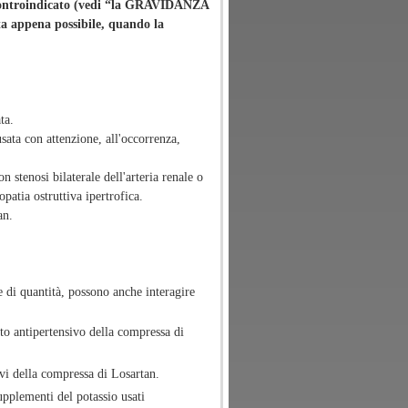
è controindicato (vedi “la GRAVIDANZA
ta appena possibile, quando la
ata.
ata con attenzione, all'occorrenza,
 stenosi bilaterale dell'arteria renale o
opatia ostruttiva ipertrofica.
an.
 di quantità, possono anche interagire
to antipertensivo della compressa di
ivi della compressa di Losartan.
upplementi del potassio usati