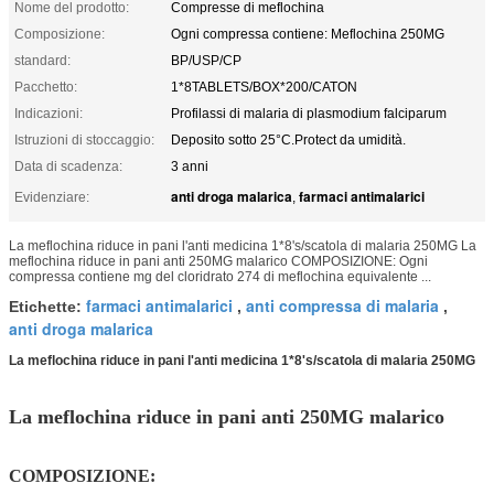
Nome del prodotto:
Compresse di meflochina
Composizione:
Ogni compressa contiene: Meflochina 250MG
standard:
BP/USP/CP
Pacchetto:
1*8TABLETS/BOX*200/CATON
Indicazioni:
Profilassi di malaria di plasmodium falciparum
Istruzioni di stoccaggio:
Deposito sotto 25°C.Protect da umidità.
Data di scadenza:
3 anni
anti droga malarica
farmaci antimalarici
Evidenziare:
,
La meflochina riduce in pani l'anti medicina 1*8's/scatola di malaria 250MG La
meflochina riduce in pani anti 250MG malarico COMPOSIZIONE: Ogni
compressa contiene mg del cloridrato 274 di meflochina equivalente ...
farmaci antimalarici
anti compressa di malaria
Etichette:
,
,
anti droga malarica
La meflochina riduce in pani l'anti medicina 1*8's/scatola di malaria 250MG
La meflochina riduce in pani anti 250MG malarico
COMPOSIZIONE: