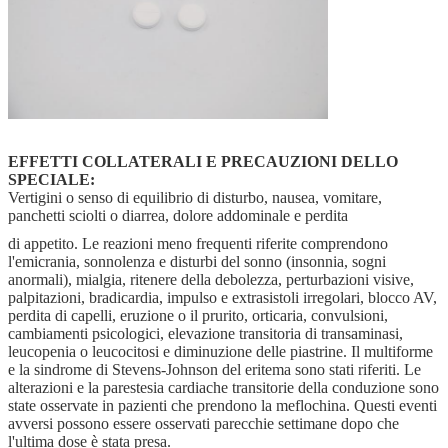
EFFETTI COLLATERALI E PRECAUZIONI DELLO
SPECIALE:
Vertigini o senso di equilibrio di disturbo, nausea, vomitare,
panchetti sciolti o diarrea, dolore addominale e perdita
di appetito. Le reazioni meno frequenti riferite comprendono
l'emicrania, sonnolenza e disturbi del sonno (insonnia, sogni
anormali), mialgia, ritenere della debolezza, perturbazioni visive,
palpitazioni, bradicardia, impulso e extrasistoli irregolari, blocco AV,
perdita di capelli, eruzione o il prurito, orticaria, convulsioni,
cambiamenti psicologici, elevazione transitoria di transaminasi,
leucopenia o leucocitosi e diminuzione delle piastrine. Il multiforme
e la sindrome di Stevens-Johnson del eritema sono stati riferiti. Le
alterazioni e la parestesia cardiache transitorie della conduzione sono
state osservate in pazienti che prendono la meflochina. Questi eventi
avversi possono essere osservati parecchie settimane dopo che
l'ultima dose è stata presa.