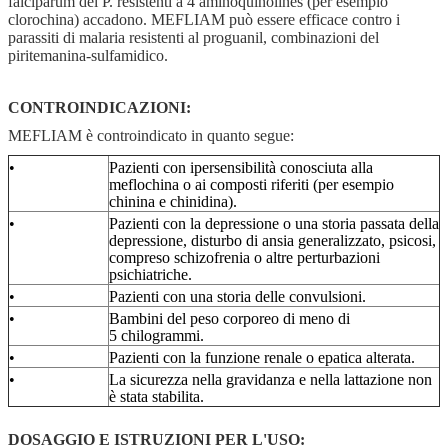
falciparum del P. resistenti a 4 aminoquinolines (per esempio
clorochina) accadono. MEFLIAM può essere efficace contro i
parassiti di malaria resistenti al proguanil, combinazioni del
piritemanina-sulfamidico.
CONTROINDICAZIONI:
MEFLIAM è controindicato in quanto segue:
•
Pazienti con ipersensibilità conosciuta alla
meflochina o ai composti riferiti (per esempio
chinina e chinidina).
•
Pazienti con la depressione o una storia passata della
depressione, disturbo di ansia generalizzato, psicosi,
compreso schizofrenia o altre perturbazioni
psichiatriche.
•
Pazienti con una storia delle convulsioni.
•
Bambini del peso corporeo di meno di
5 chilogrammi.
•
Pazienti con la funzione renale o epatica alterata.
•
La sicurezza nella gravidanza e nella lattazione non
è stata stabilita.
DOSAGGIO E ISTRUZIONI PER L'USO: