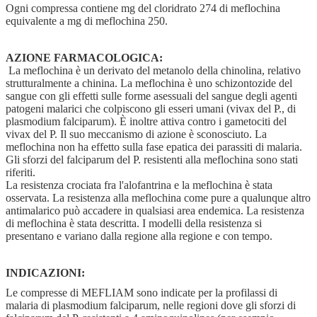
Ogni compressa contiene mg del cloridrato 274 di meflochina
equivalente a mg di meflochina 250.
AZIONE FARMACOLOGICA:
La meflochina è un derivato del metanolo della chinolina, relativo
strutturalmente a chinina. La meflochina è uno schizontozide del
sangue con gli effetti sulle forme asessuali del sangue degli agenti
patogeni malarici che colpiscono gli esseri umani (vivax del P., di
plasmodium falciparum). È inoltre attiva contro i gametociti del
vivax del P. Il suo meccanismo di azione è sconosciuto. La
meflochina non ha effetto sulla fase epatica dei parassiti di malaria.
Gli sforzi del falciparum del P. resistenti alla meflochina sono stati
riferiti.
La resistenza crociata fra l'alofantrina e la meflochina è stata
osservata. La resistenza alla meflochina come pure a qualunque altro
antimalarico può accadere in qualsiasi area endemica. La resistenza
di meflochina è stata descritta. I modelli della resistenza si
presentano e variano dalla regione alla regione e con tempo.
INDICAZIONI:
Le compresse di MEFLIAM sono indicate per la profilassi di
malaria di plasmodium falciparum, nelle regioni dove gli sforzi di