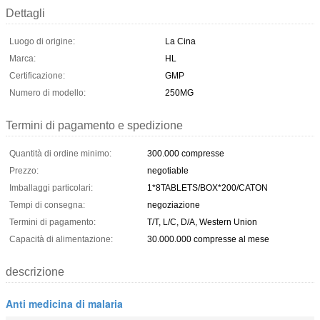
Dettagli
Luogo di origine:
La Cina
Marca:
HL
Certificazione:
GMP
Numero di modello:
250MG
Termini di pagamento e spedizione
Quantità di ordine minimo:
300.000 compresse
Prezzo:
negotiable
Imballaggi particolari:
1*8TABLETS/BOX*200/CATON
Tempi di consegna:
negoziazione
Termini di pagamento:
T/T, L/C, D/A, Western Union
Capacità di alimentazione:
30.000.000 compresse al mese
descrizione
Anti medicina di malaria