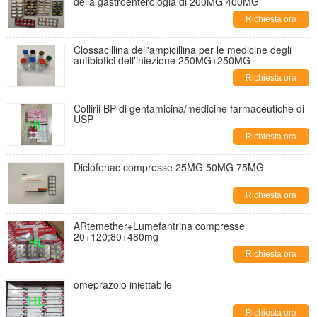
della gastroenterologia di 200MG 400MG
Richiesta ora
Clossacillina dell'ampicillina per le medicine degli
antibiotici dell'iniezione 250MG+250MG
Richiesta ora
Collirii BP di gentamicina/medicine farmaceutiche di
USP
Richiesta ora
Diclofenac compresse 25MG 50MG 75MG
Richiesta ora
ARtemether+Lumefantrina compresse
20+120;80+480mg
Richiesta ora
omeprazolo iniettabile
Richiesta ora