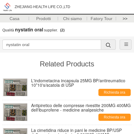
ZHEJIANG HEALTH LIFE CO.,LTD
Casa
Prodotti
Chi siamo
Fatory Tour
>>
nystatin oral
Qualità
supplier.
(2)
Related Products
L'indometacina incapsula 25MG BP/antireumatico
10*10's/scatola di USP
Richiesta ora
Antipiretico delle compresse rivestite 200MG 400MG
dell'ibuprofene - medicine analgesiche
Richiesta ora
La cimetidina riduce in pani le medicine BP/USP